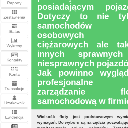
Raporty
posiadającym pojaz
Dotyczy to nie ty
Zestawienia
samochodów
Status
osobowych
ciężarowych ale ta
Wykresy
innych sprawnych
Kontakty
niesprawnych pojazd
Jak powinno wyglą
Konta
profesjonalne
Transakcje
zarządzanie flo
samochodową w firmi
Użytkownik
Wielkość floty jest podstawowym wymi
Ewidencja
wymagań. Do wyboru są narzędzia pozwalając