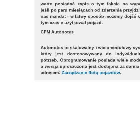
warto posiadać zapis o tym fakcie na wyp
jeśli po paru miesiącach od zdarzenia przyjdz
nas mandat - w łatwy sposób możemy dojść k
tym czasie użytkował pojazd.
CFM Autonotes
Autonotes to skalowalny i wielomodułowy sy
który jest dostosowywany do indywidual
potrzeb. Oprogramowanie posiada wiele mod
a wersja uproszczona jest dostępna za darm
adresem:
Zarządzanie flotą pojazdów
.