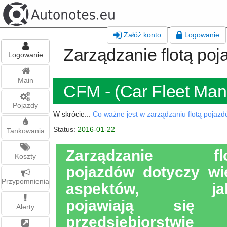
Załóż konto
Logowanie
Zarządzanie flotą po
Logowanie
Main
CFM - (Car Fleet Ma
Pojazdy
W skrócie...
Co ważne jest w zarządzaniu flotą pojaz
Status:
2016-01-22
Tankowania
Zarządzanie flo
Koszty
pojazdów dotyczy wi
Przypomnienia
aspektów, jak
pojawiają się
Alerty
przedsiębiorstwie