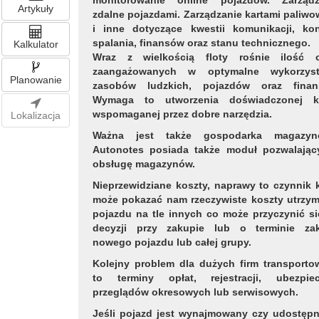
monitorowanie online pojazdów. Zarządz
Artykuły
zdalne pojazdami. Zarządzanie kartami paliw
i inne dotyczące kwestii komunikacji, kont
spalania, finansów oraz stanu technicznego.
Kalkulator
Wraz z wielkością floty rośnie ilość 
zaangażowanych w optymalne wykorzyst
Planowanie
zasobów ludzkich, pojazdów oraz finan
Wymaga to utworzenia doświadczonej k
wspomaganej przez dobre narzędzia.
Lokalizacja
Ważna jest także gospodarka magazyn
Autonotes posiada także moduł pozwalając
obsługę magazynów.
Nieprzewidziane koszty, naprawy to czynnik 
może pokazać nam rzeczywiste koszty utrzym
pojazdu na tle innych co może przyczynić s
decyzji przy zakupie lub o terminie za
nowego pojazdu lub całej grupy.
Kolejny problem dla dużych firm transporto
to terminy opłat, rejestracji, ubezpiec
przeglądów okresowych lub serwisowych.
Jeśli pojazd jest wynajmowany czy udostępn