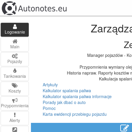
Zarządza
Logowanie
Z
Main
Manager pojazdów - Kont
Pojazdy
Przypomnienia wymiany oleju
Historia napraw. Raporty kosztów 
Tankowania
Kalkulacja spalani
Artykuły
Kalkulator spalania paliwa
Koszty
Kalkulator spalania paliwa informacje
Porady jak dbać o auto
Przypomnienia
Pomoc
Karta ewidencji przebiegu pojazdu
Alerty