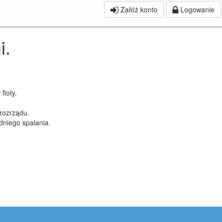
Załóż konto
Logowanie
i.
floty.
rozrządu.
dniego spalania.